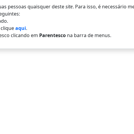
 duas pessoas quaisquer deste
site
. Para isso, é necessário 
eguintes:
do.
, clique
aqui
.
esco clicando em
Parentesco
na barra de menus.