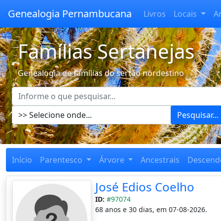
Genealogia Pernambucana
Livros
Locais
A
Famílias Sertanejas
Genealogia de famílias do sertão nordestino
Pesquisar...
Início
Parentesco
Árvore
Ancestrais
Descend
José Edios Coelho
ID:
#97074
68 anos e 30 dias, em 07-08-2026.