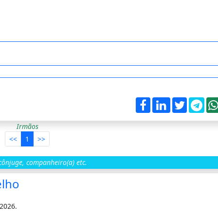
Irmãos
<<
1
>>
ônjuge, companheiro(a) etc.
elho
-2026.